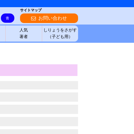
サイトマップ
お問い合わせ
青
人気
しりょうをさがす
著者
（子ども用）