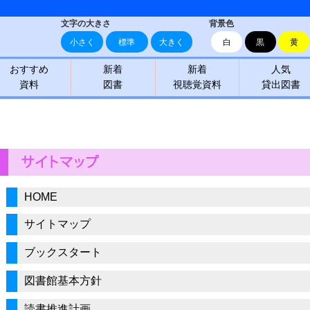
文字の大きさ
背景色
小さく
標準
大きく
白
黒
黄
おすすめ
新着
新着
人気
資料
図書
視聴覚資料
貸出図書
HOME
サイトマップ
ブックスタート
図書館基本方針
読書推進計画